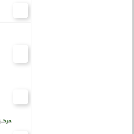
مركــز