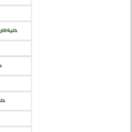
كلية التر
كل
كلي