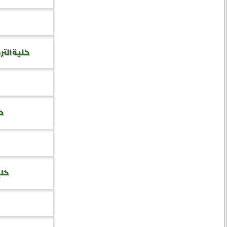
كلية التر
كل
كلي