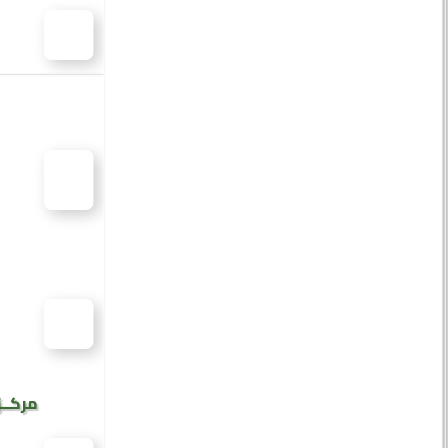
مركــز