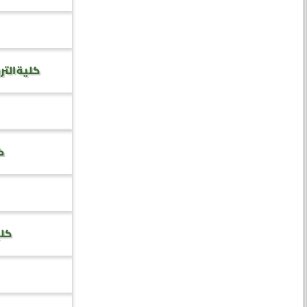
كلية التر
كل
كلي