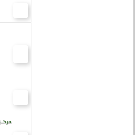
مركــز