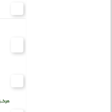
مركــز