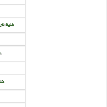
كلية التر
كل
كلي