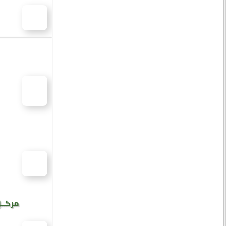
مركــز