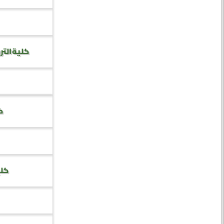
كلية التر
كل
كلي