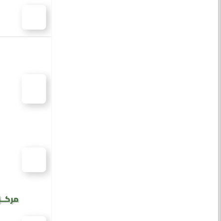
مركــز