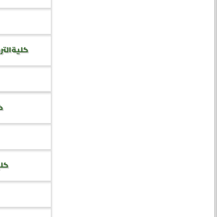
كلية التر
كل
كلي