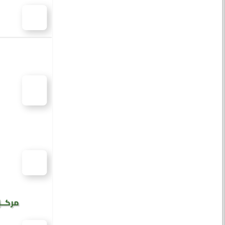
مركــز