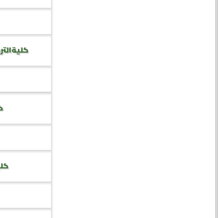
كلية التر
كل
كلي