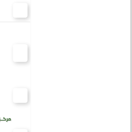
مركــز