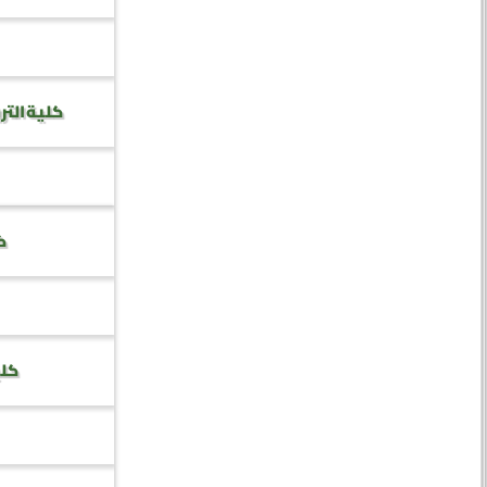
كلية التر
كل
كلي