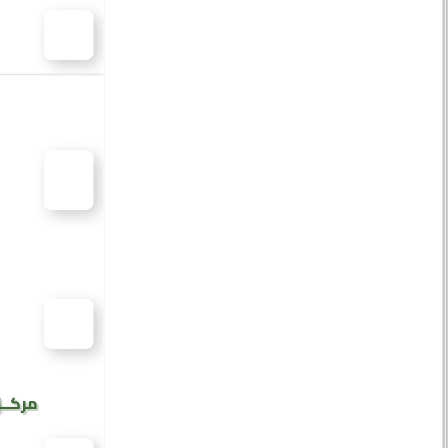
مركــز