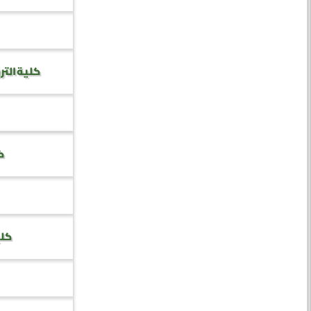
كلية التر
كل
كلي