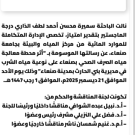
نالت الباحثة سميرة محسن أحمد لطف الذاري درجة
الماجستير بتقدير امتياز، تخصص الإدارة المتكاملة
للموارد المائية من مركز المياه والبيئة بجامعة
صنعاء، عن رسالتها الموسومة بـ “أثر محطة معالجة
مياه الصرف الصحي بصنعاء على نوعية مياه الشرب
في مديرية بني الحارث بمدينة صنعاء” وذلك يوم الأحد
الموافق 21 ديسمبر 2025م، الموافق 1 رجب 1447هـ.
تكونت لجنة المناقشة والحكم من:
– أ.د. نبيل عبده الشوافي مناقشًا داخليًا ورئيسًا للجنة
– أ.د. فضل علي النزيلي مشرف رئيس وعضوًا
– أ.م.د. غنيم شمسان ناشر مناقشًا خارجيًا وعضوًا