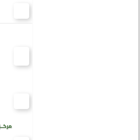
مركــز