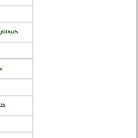
كلية التر
كل
كلي