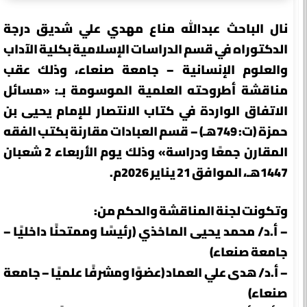
نال الباحث عبدالله مناع مهدي علي شديق درجة
الدكتوراه في قسم الدراسات الإسلامية بكلية الآداب
والعلوم الإنسانية – جامعة صنعاء، وذلك عقب
مناقشة أطروحته العلمية الموسومة بـ: «مسائل
الاتفاق الواردة في كتاب الانتصار للإمام يحيى بن
حمزة (ت: 749هـ) – قسم العبادات مقارنة بكتب الفقه
المقارن جمعًا ودراسة» وذلك يوم الأربعاء 2 شعبان
1447هـ، الموافق 21 يناير 2026م.
وتكونت لجنة المناقشة والحكم من:
– أ.د/ محمد يحيى الماخذي (رئيسًا وممتحنًا داخليًا –
جامعة صنعاء)
– أ.د/ هدى علي العماد (عضوًا ومشرفًا علميًا – جامعة
صنعاء)