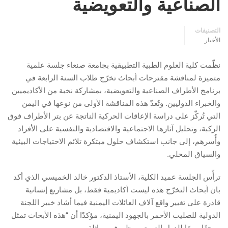
الصناعية والتعويضية
التصنيفات
الأخبار
نظّمت كلية العلوم الطبية التطبيقية بجامعة صنعاء جلسة علمية
متميزة لمناقشة مقترحات أبحاث تخرّج طلاب السنة الرابعة في
برنامج الأطراف الصناعية والتعويضية، بمشاركة نخبة من الأكاديميين
والخبراء الدوليين. وتُعدّ هذه المناقشة الأولى من نوعها في اليمن
التي تُركّز على دراسة الإعاقات الحركية الناتجة عن بتر الأطراف فوق
الركبة، وتحليل آثارها الاجتماعية والاقتصادية والنفسية على الأفراد
وأُسرهم، إلى جانب استكشاف حلول مبتكرة تلائم الاحتياجات البيئية
والسياق المحلي.
ترأّس الجلسة عميد الكلية، الأستاذ الدكتور خالد الخميسي الذي أكد
بان أبحاث التخرّج هذه ليست أكاديمية فقط، بل مشاريع إنسانية
قادرة على تغيير واقع آلاف العائلات اليمنية فيما أشاد خبير اللجنة
الدولية للصليب الأحمر بالجهود اليمنية، مؤكدًا أن “هذه الأبحاث تمثل
مرجعًا مهمًا للدول التي تمر بظروف مماثلة.