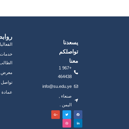
روابط
يسعدنا
الفعالي
تواصلكم
خدمات
معنا
الطالب
+967 1
معرض ا
464438
تواصل م
info@su.edu.ye
عمادة ا
صنعاء ,
اليمن .