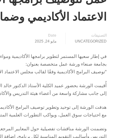
الاعتماد الأكاديمي وضما
التصنيفات
Date
UNCATEGORIZED
مايو 24, 2025
في إطار سعيها المستمر لتطوير برامجها الأكاديمية ومواءمت
بجامعة صنعاء ورشة عمل متخصصة بعنوان:
“توصيف البرامج الأكاديمية وفقًا لقالب مجلس الاعتماد ا
أُقيمت الورشة بحضور عميد الكلية الأستاذ الدكتور خالد 
إلى جانب مشاركة واسعة من أعضاء هيئة التدريس والأكاد
هدفت الورشة إلى توحيد وتطوير توصيف البرامج الأكاديمية
مع احتياجات سوق العمل، ويواكب التطورات العلمية المتس
التدريس وأساليب التقويم المناسبة لكل برنامج، إضافة 