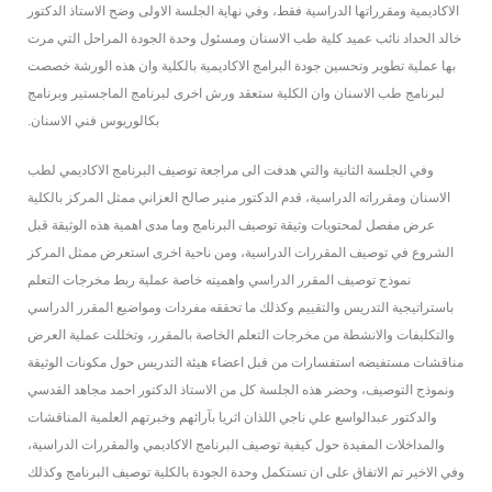
الاكاديمية ومقرراتها الدراسية فقط، وفي نهاية الجلسة الاولى وضح الاستاذ الدكتور
خالد الحداد نائب عميد كلية طب الاسنان ومسئول وحدة الجودة المراحل التي مرت
بها عملية تطوير وتحسين جودة البرامج الاكاديمية بالكلية وان هذه الورشة خصصت
لبرنامج طب الاسنان وان الكلية ستعقد ورش اخرى لبرنامج الماجستير وبرنامج
بكالوريوس فني الاسنان.
وفي الجلسة الثانية والتي هدفت الى مراجعة توصيف البرنامج الاكاديمي لطب
الاسنان ومقرراته الدراسية، قدم الدكتور منير صالح العزاني ممثل المركز بالكلية
عرض مفصل لمحتويات وثيقة توصيف البرنامج وما مدى اهمية هذه الوثيقة قبل
الشروع في توصيف المقررات الدراسية، ومن ناحية اخرى استعرض ممثل المركز
نموذج توصيف المقرر الدراسي واهميته خاصة عملية ربط مخرجات التعلم
باستراتيجية التدريس والتقييم وكذلك ما تحققه مفردات ومواضيع المقرر الدراسي
والتكليفات والانشطة من مخرجات التعلم الخاصة بالمقرر، وتخللت عملية العرض
مناقشات مستفيضه استفسارات من قبل اعضاء هيئة التدريس حول مكونات الوثيقة
ونموذج التوصيف، وحضر هذه الجلسة كل من الاستاذ الدكتور احمد مجاهد القدسي
والدكتور عبدالواسع علي ناجي اللذان اثريا بآرائهم وخبرتهم العلمية المناقشات
والمداخلات المفيدة حول كيفية توصيف البرنامج الاكاديمي والمقررات الدراسية،
وفي الاخير تم الاتفاق على ان تستكمل وحدة الجودة بالكلية توصيف البرنامج وكذلك