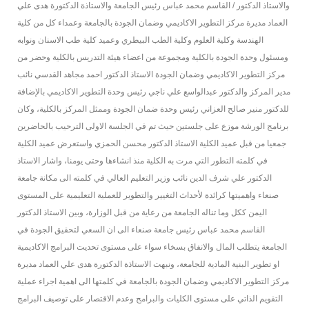
والاستاذ الدكتور / القاسم محمد عباس رئيس الجامعة والاستاذة الدكتورة هدى علي
العماد مديرة مركز التطوير الاكاديمي وضمان الجودة بالجامعة وعمداء كل من كلية
الهندسة وكلية العلوم وكلية الطب البيطري وعميد كلية طب الاسنان ونوابه
ومسئول وحدة الجودة بالكلية ومجموعة من اعضاء هيئة التدريس بالكلية وحضر من
مركز التطوير الاكاديمي وضمان الجودة الاستاذ الدكتور احمد مجاهد القدسي نائب
مدير المركز والدكتور عبدالواسع علي ناجي رئيس وحدة التطوير الاكاديمي بالإضافة
للدكتور منير صالح العزاني رئيس وحدة ضمان الجودة وممثل المركز بالكلية، وكان
برنامج الورشة موزع على جلستين حيث تم في الجلسة الاولى الترحيب بالحاضرين
جمعيا من قبل عميد الكلية الاستاذ الدكتور محسن الحمزي واستعرض عميد الكلية
في كلمته التطور التي مرت به الكلية منذ انشاءها وحتى يومنا، واشار الاستاذ
الدكتور علي شرف الدين نائب وزير التعليم العالي في كلمته الى مكانة جامعة
صنعاء واهميتها كرائدة لأحداث التغيير والتطوير للعملية التعليمية على المستوى
اليمن ككل وما تناله الجامعة من رعاية من قبل الوزارة، وبين الاستاذ الدكتور
القاسم محمد عباس رئيس جامعة صنعاء الى ان السعي لتحقيق الجودة في
الجامعة يتطلب المال والانفاق بسخاء سواء على مستوى تحديت البرامج الاكاديمية
او تطوير البنية المادية للجامعة، ونبهت الاستاذة الدكتورة هدى علي العماد مديرة
مركز التطوير الاكاديمي وضمان الجودة بالجامعة في كلمتها الى اهمية اجراء عملية
التقويم الذاتي على مستوى الكليات والبرامج وعدم الاقتصار على توصيف البرامج