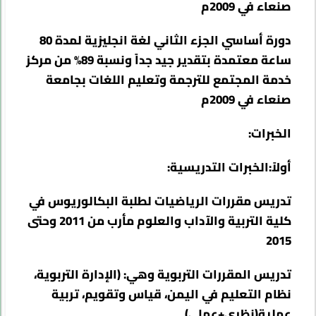
صنعاء في 2009م
دورة أساسي الجزء الثاني لغة انجليزية لمدة 80
ساعة معتمدة بتقدير جيد جداً ونسبة 89% من مركز
خدمة المجتمع للترجمة وتعليم اللغات بجامعة
صنعاء في 2009م
الخبرات
:
أولاً:الخبرات التدريسية:
تدريس مقررات الرياضيات لطلبة البكالوريوس في
كلية التربية والآداب والعلوم مأرب من 2011 وحتى
2015
تدريس المقررات التربوية وهي: (الإدارة التربوية،
نظام التعليم في اليمن، قياس وتقويم، تربية
عملية(نظري+عملي)