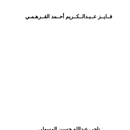
فــايــز عــبـدالــكــريم أحــمد القــرهـمـي
ناجي عبدالله حسين المسهلي