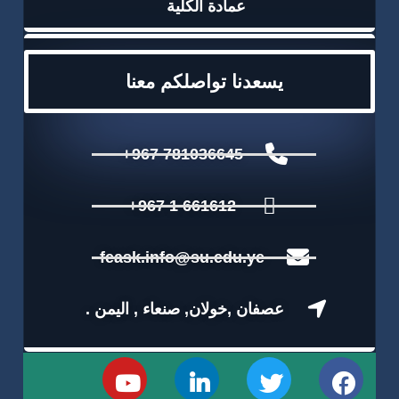
عمادة الكلية
يسعدنا تواصلكم معنا
781036645 967+
661612 1 967+
feask.info@su.edu.ye
عصفان ,خولان, صنعاء , اليمن .