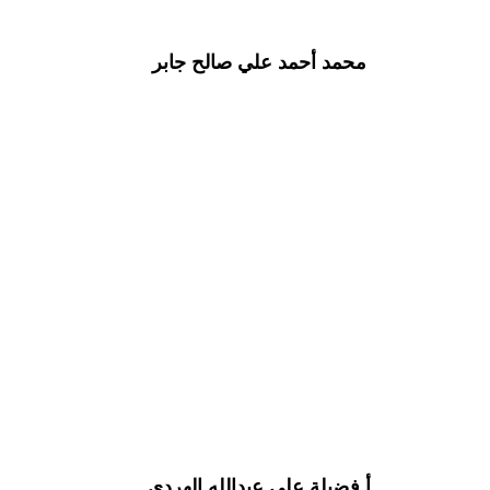
محمد أحمد علي صالح جابر
أ.فضيلة علي عبدالله الهردي