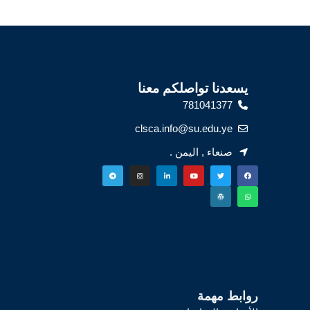
يسعدنا تواصلكم معنا
781041377
clsca.info@su.edu.ye
صنعاء , اليمن .
روابط مهمة