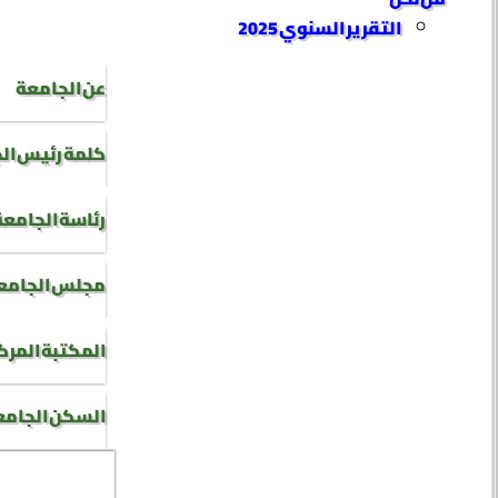
التقرير السنوي 2025
عن الجامعة
كلمة رئيس ال
رئاسة الجامعة
مجلس الجامع
المكتبة المرك
السكن الجام