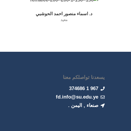
د. اسماء منصور احمد الحوشبي
معيد
يسعدنا تواصلكم معنا
967 1 374686
fd.info@su.edu.ye
صنعاء , اليمن .