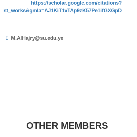
https://scholar.google.com/citations?
=list_works&gmla=AJ1KiT1vTAp9zK57Pe1ifGXGpD
M.AlHajry@su.edu.ye
OTHER MEMBERS