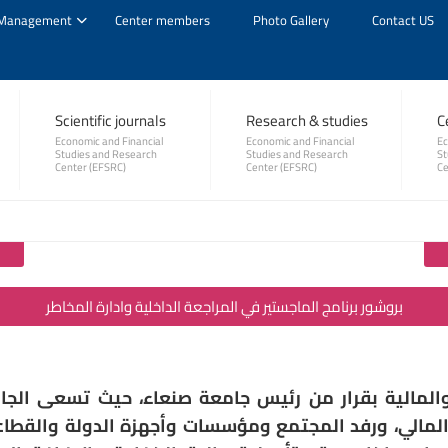
Management
Center members
Photo Gallery
Contact US
ركز الدراسات والبحوث الاقتصادية والمالية
جامعة صنعاء
Scientific journals
Research & studies
C
Economic and Financial
Economic and Financial
Ec
Studies and Research
Studies and Research
St
Center (EFSRC)
Center (EFSRC)
Ce
بروشور برنامج الماجستير في المراجعة الداخلية وادارة المخاطر
والمالية بقرار من رئيس جامعة صنعاء، حيث تسعى الجا
مالي، ورفد المجتمع ومؤسسات وأجهزة الدولة والقطاعي