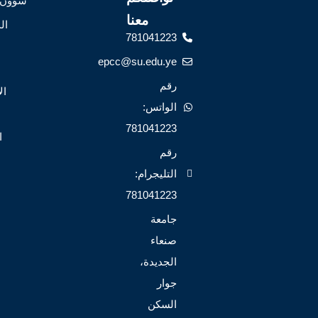
شؤون 
معنا
ال
781041223
epcc@su.edu.ye
رقم
ال
الواتس:
781041223
ا
رقم
التليجرام:
781041223
جامعة
صنعاء
الجديدة،
جوار
السكن