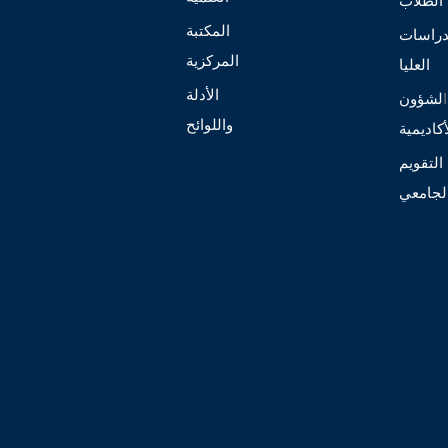
الطلاب
المكتبة
دراسات
المركزية
العليا
الأدلة
ا
لشؤون
واللوائح
أكاديمية
التقويم
لجامعي