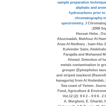
sample preparation technique
aliphatic and arom
hydrocarbons prior to
chromatography-
spectrometry.
J Chromatog
2008 Sep
Hassan Heba , O
Abuzinadah, Mahfouz Al-Ham
Anas Al-Nedhary
, Isam Abu Z
Kulvinder Saini, Abdelra
Farajalla and Mohamed M
Ahmed. Detection of h
metals contamination in gr
grouper (Epinephelus tauv
and striped mackerel (Rastrell
kanagurta) from Al Hodeidah,
Sea coast of Yemen. Journa
Food, Agriculture & Environ
Vol.12 (2): 9 0 2 – 9 0 6 . 2 
A. Merghem, E. Gharibi, H