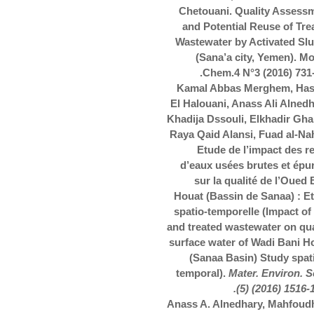
Chetouani. Quality Assess
and Potential Reuse of Tre
Wastewater by Activated Sl
(Sana’a city, Yemen). Mor
Chem.4 N°3 (2016) 731-
Kamal Abbas Merghem, Ha
El Halouani,
Anass Ali Alnedh
Khadija Dssouli, Elkhadir Ghar
Raya Qaid Alansi, Fuad al-Na
Etude de l’impact des re
d’eaux usées brutes et épu
sur la qualité de l’Oued 
Houat (Bassin de Sanaa) : E
spatio-temporelle (Impact of
and treated wastewater on qua
surface water of Wadi Bani H
(Sanaa Basin) Study spati
temporal).
Mater. Environ. Sc
(5) (2016) 1516-1
Anass A. Alnedhary
, Mahfoud