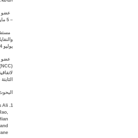
عضو – ل
– 5 مايو 2018 إلى 4 مايو 2022.
مستشار 
يوليو 2014.
عضو – 
(
NCC
)
لاتفاقي
الثابتة (
البحوث 
 Ali
Rao,
Hian
 and
rane