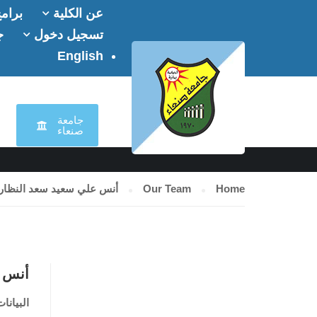
عن الكلية
برامج
تسجيل دخول
ج
English
OUR TEAM
جامعة
صنعاء
Home
Our Team
أنس علي سعيد سعد النظار
أنس 
البيانا