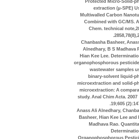
Protected Micro-Solid-p
extraction (µ-SPE) U
Multiwalled Carbon Nanot
Combined with GC/MS. A
Chem. technical note,2
2858,78(8),2
Chanbasha Basheer,
Anass
Alnedhary
, B S Madhava 
Hian Kee Lee. Determinatio
organophosphorous pesticide
wastewater samples u
binary-solvent liquid-p
microextraction and solid-p
microextraction: A compara
study. Anal Chim Acta. 2007
19;605 (2):147
Anass Ali Alnedhary
, Chanb
Basheer, Hian Kee Lee and 
Madhava Rao. Quantita
Determinatio
Organophosphorous Pestic