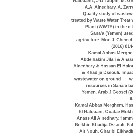
Halouani1, J-D Taupin, M. Gha
A.A. Alnedhary
, A. Zarr
Quality study of wastew
treated by Waste Water Treat
Plant (WWTP) in the cit
Sana’a (Yemen) used
agriculture. Mor. J. Chem.4
(2016) 814
Kamal Abbas Mergh
Abdelhakim Jilali &
Anass
Alnedhary
& Hassan El Halo
& Khadija Dssouli. Impac
wastewater on ground w
resources in Sana’a ba
Yemen. Arab J Geosci (2
9
Kamal Abbas Merghem, Ha
El Halouani; Ouafae Mokht
,
Anass Ali Alnedhary
,Hamm
Belkhir, Khadija Dssouli, Fa
Ait Nouh, Gharibi Elkhadir