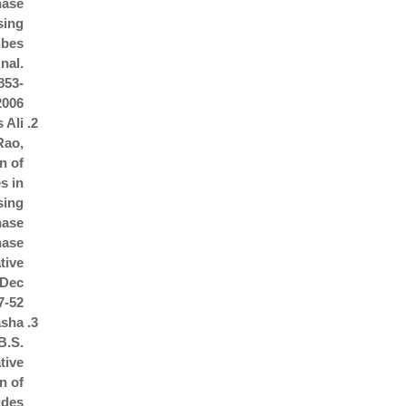
hase
sing
ubes
nal.
853-
006.
 Ali
Rao,
n of
s in
sing
hase
hase
tive
 Dec
-52.
asha
B.S.
tive
n of
ides