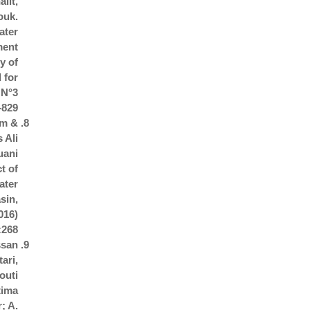
lit,
ouk.
ater
ment
y of
 for
 N°3
-829
em &
 Ali
uani
t of
ater
sin,
016)
:268
ssan
ari,
outi
tima
; A.