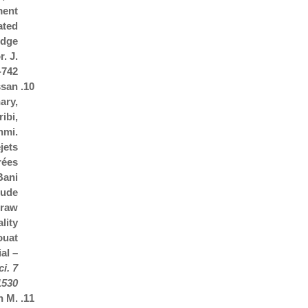
ment
ated
udge
. J.
742.
ssan
ary
,
ibi,
hmi.
jets
rées
Bani
tude
 raw
lity
ouat
al –
i. 7
530.
h M.