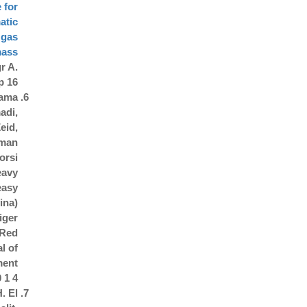
 for
atic
 gas
mass
r A.
 16;
sama
adi,
eid,
hman
orsi
eavy
easy
ina)
iger
 Red
l of
ment
0 1 4
. El