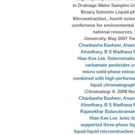
in Drainage Water Samples U
Binary Solvents Liquid-p
Microextraction., fourth scient
conference for environmental
national resources, 
University, May 2007 Ye
Chanbasha Basheer
,
Anass
Alnedhary
,
B S Madhava 
Hian Kee Lee
.
Determinatio
carbamate pesticides u
micro-solid-phase extrac
combined with high-perform
liquid chromatograph
Chromatogr A. 2008 Nov
Chanbasha Basheer
,
Anass
Alnedhary
,
B S Madhava 
Rajasekhar Balasubraman
Hian Kee Lee
.
Ionic l
supported three-phase liq
liquid-liquid microextraction 