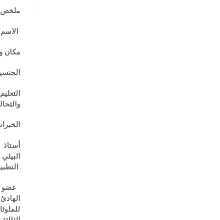
ملخص
الاسم
مكان وتاريخ
الجنسي
التعليم
والتحالي
الخبرا
أستاذ
م
البيئي 
التطبيقي
عضو – 
الهادئ 
للملوثا
الثالثة.