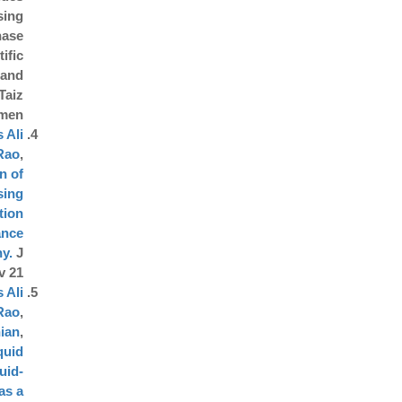
sing
hase
ific
 and
Taiz
men.
 Ali
Rao
,
n of
sing
tion
ance
y.
J
 21;
 Ali
Rao
,
ian
,
iquid
uid-
as a