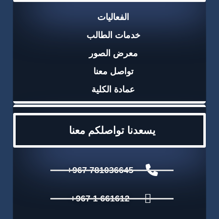
الفعاليات
خدمات الطالب
معرض الصور
تواصل معنا
عمادة الكلية
يسعدنا تواصلكم معنا
781036645 967+
661612 1 967+