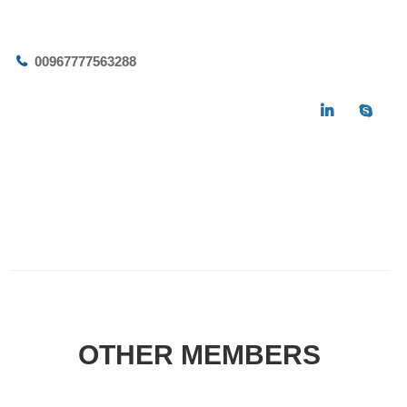
00967777563288
OTHER MEMBERS