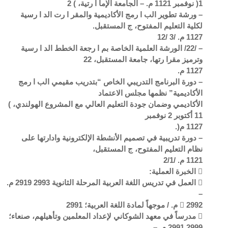
1( نوفمبر 1121 م. – الجامعة الإما ا رتية، ) 2
– ورشة تطوير الب ا رمج الأكاديمية والمقر ا رت الد ا رسية
لكلية التعليم المفتوح، ج المستقبل.
1127 م. /3 /12
– /22/ الورشة العلمية الخاصة بم ا رجعة الخطط الد ا رسية
وترميز مقرا رتها، جامعة المستقبل، 22
1127 م.
– دورة البرنامج التدريبي الخاص “بتدريب مقيمي الب ا رمج
الأكاديمية” نظمها مجلس الاعتماد
الأكاديمي وضمان جودة التعليم العالي مع المشروع الهولندي، )
11 أكتوبر 2 نوفمبر
1127 م(.
– دورة تدريبية في تصميم الأنشطة الإلكترونية وادارتها على
نظام التعليم المفتوح، ج المستقبل،
1121 م. /2/1
 الخبرة العملية:
 العمل في تدريس اللغة العربية المرحلة الثانوية 2993 2919 م.
–
 2992 م. / موجهاً لمادة اللغة العربية؛ 2991
 مدرساً في معهد الشوكاني لإعداد المعلمين وتأهيلهم، صنعاء؛
2999 2991 م. –