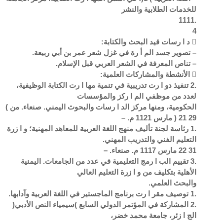
للخدمات الطلابية والنشر
.1111
4
 د ا رسات قيد البحث والكتابة:
– تصوير جسد الم أ رة في غزل شعر عمر بن أبي ربيعة.
– تناص المعرفة في الشعر العربي قبل الإسلام.
 الأنشطة والمشاركات العلمية:
.2 تنفيذ دو ا رت تدريبية في تنمية مها ا رت الكتابة الوظيفية،
لعدد من موظفي الم ا ركز والمؤسسات
الحكومية، ومنها مركز الد ا رسات والبحوث اليمني. صنعاء. من )
29 21 ( مارس 1121 م. –
.1 رئاسة لجنة تأليف منهج اللغة العربية للمعاهد المهنية؛ و ا زرة
التعليم الفني والتدريب المهني.
31 22 مارس 1117 م. صنعاء. –
.3 تقييم الب ا رمج التعليمية في عدد من الجامعات. اليمنية
الأهلية بتكليف من و ا زرة التعليم العالي
والبحث العلمي.
.1 توصيف مقر ا رت برنامج الماجستير في اللغة العربية وآدابها.
.2 المشاركة في المؤتمر الدولي السابع )سيمياء النص الأدبي(
الج ا زئر، جامعة محمد خضر،