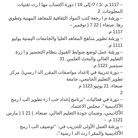
– 1117 م. /1 / 7/ إلى 19 / دورة اكتساب مها ا رت تقنيات
المعلومات. 2
– ورشة م ا رجعة كتب المواد الثقافية للمعاهد المهنية وتطوي
رها. صنعاء ) 22 7 ( نوفمبر –
1117 م.
– ورشة تطوير مناهج المعاهد العليا والجامعات اليمنية يوليو
1111 م.
– ورشة عمل لوضع ضوابط القبول بنظام التجسير و ا زرة
التعليم العالي والبحث العلمي. 31
سبتمبر 1121 م.
– دورة تدريبة في )اعداد مواصفات المقرر الد ا رسي(، مركز
تطوير التعليم الجامعي، جامعة
صنعاء. 21 يونيو 1123 م
2
– دورة في فعاليات “برنامج إعداد خب ا رء تطوير الب ا رمج
الأكاديمية”. مجلس الاعتماد
الأكاديمي، وضمان جودة التعليم العالي، صنعاء. ) 21 1 ( مارس
1121 م. –
– ورشة العمل الأولى للتدريب في: “توصيف الب ا رمج
الأكاديمية والمقر ا رت الد ا رسية”،