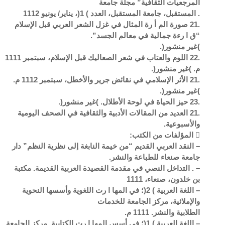
المرجعيات الثقافية” مجلة جامعة
. المستقبل، جامعة المستقبل، العدد ) 1(، يناير/ يونيو 1112
.21 صورة الم أ رة المثال في غزل الشعر العربي قبل الإسلام
“ق ا رءة جمالية في معالم الجسد”.
)غير منشور(.
.22 اللوم والعتاب في شعر الصعاليك قبل الإسلام، سبتمبر 1111
م. )غير منشور(.
.21 الأثر الإسلامي في نقائض جرير والأخطل، سبتمبر 1112 م.
)غير منشور(.
.23 حيز الحياة في لوحة الأطلال. )غير منشور(.
.21 العديد من المقالات الأدبية والثقافية في الصحف اليومية
والأسبوعية.
 المؤلفات من الكتب:
– النقد العربي القديم “من خيمة النابغة إلى نظرية النظم” دار
جامعة صنعاء للطباعة والنشر.
– . التداخل النصي في مقدمة القصيدة العربية القديمة. مكتبة
بن خلدون، صنعاء، 1111
– اللغة العربية ) 2(؛ في المها ا رت اللغوية وأسسها النحوية
والإملائية، مركز الجامعة للخدمات
الطلابية والنشر. 1111 م.
– اللغة العربية ) 1(؛ في أسس المها ا رت الكتابية. مركز الجامعة