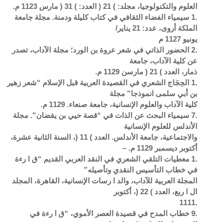
العلوم والتكنولوجيا، مجلد: ) 21 ( العدد: ) 31 ( مارس 1123 م.
.1 سيمياء الفضاء الثقافي في كتاب كليلة ودمنة. مجلة جامعة
الملكة أروى، عدد: 21 يناير/
يونيو 1127 م
.2 الحضور الذاتي في شعر عروة بن الورد؛ مجلة الآداب، تصدر
عن كلية الآداب، جامعة
ذمار، العدد ) 21 ( مارسن 1129 م.
.1 الحِجَاج الشعري في القصيدة العربية قبل الإسلام “شعر زهير
بن أبي سلمى انموذجا” مجلة
كلية الآداب والعلوم الإنسانية، جامعة صنعاء. 1129 م.
.7 سيمياء البحث عن الذات في “قصة حيي بن يقضان”. مجلة
الأندلس للعلوم الإنسانية
والاجتماعية، جامعة الأندلس. العدد ) 11 (، السنة الثانية عشرة،
أكتوبر ديسمبر 1129 م. –
.1 معطيات التلقي الشعري في النقد العربي القديم “ق ا رءة
في خطاب التأسيس النقدي وتأصيله”
المجلة العربية للآداب، والد ا رسات الإنسانية، القاهرة، المجلد
ال ا ربع، العدد ) 22 (، أكتوبر
.1111
.9 خطاب المدح في قصيدة العصر الأموي، “ق ا رءة في