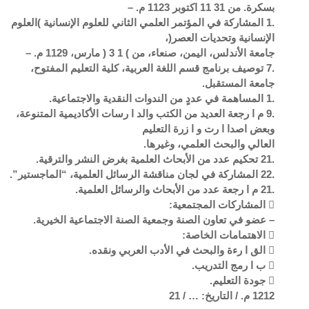
بسكرة. من 31 11 اكتوبر 1123 م. –
.1 المشاركة في المؤتمر العلمي الثاني للعلوم الإنسانية )العلوم
الإنسانية وتحديات العصر(،
جامعة الأندلس، اليمن، صنعاء، من ) 1 3 ( مارس، 1129 م. –
.7 توصيف برنامج قسم اللغة العربية، كلية التعليم المفتوح،
جامعة المستقبل.
.1 المساهمة في عددٍ من الندوات النقدية والاجتماعية.
.9 م ا رجعة العديد من الكتب والد ا رسات الأكاديمية المتنوعة،
وبعض اصدا ا رت و ا زرة التعليم
العالي والبحث العلمي، وغيرها.
.21 تحكيم عدد من الأبحاث العلمية بغرض النشر والترقية.
.22 المشاركة في لجان مناقشة الرسائل العلمية، “الماجستير”.
.21 م ا رجعة عدد من الأبحاث والرسائل العلمية.
 المشاركات المجتمعية:
– عضو في تعاون الصنة وجمعية الصنة الاجتماعية الخيرية.
 الاهتمامات الخاصة:
 الق ا رءة والبحث في الأدب العربي ونقده.
 ب ا رمج التدريب.
 جودة التعليم.
1212 م. / التاريخ: … / 21