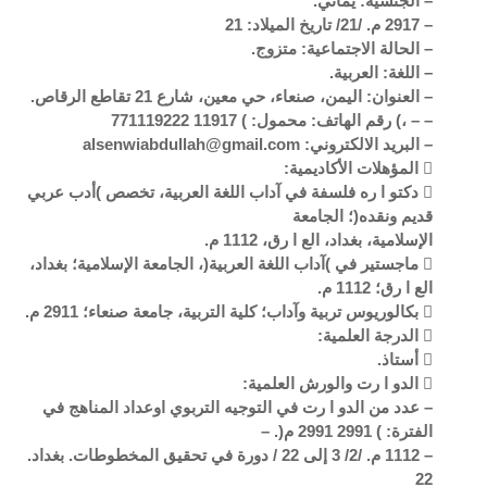
– الجنسية: يماني.
– 2917 م. /21/ تاريخ الميلاد: 21
– الحالة الاجتماعية: متزوج.
– اللغة: العربية.
– العنوان: اليمن، صنعاء، حي معين، شارع 21 تقاطع الرقاص.
– – ،) رقم الهاتف: محمول: ) 11917 771119222
– البريد الالكتروني: alsenwiabdullah@gmail.com
 المؤهلات الأكاديمية:
 دكتو ا ره فلسفة في آداب اللغة العربية، تخصص )أدب عربي
قديم ونقده(؛ الجامعة
الإسلامية، بغداد، الع ا رق، 1112 م.
 ماجستير في )آداب اللغة العربية(، الجامعة الإسلامية؛ بغداد،
الع ا رق؛ 1112 م.
 بكالوريوس تربية وآداب؛ كلية التربية، جامعة صنعاء؛ 2911 م.
 الدرجة العلمية:
 أستاذ.
 الدو ا رت والورش العلمية:
– عدد من الدو ا رت في التوجيه التربوي اوعداد المناهج في
الفترة: ) 2991 2991 م(. –
– 1112 م. /2/ 3 إلى 22 / دورة في تحقيق المخطوطات. بغداد.
22