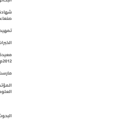
شهادة 
صنعاء : 018
تمهيدي ما
الخبرات
معيدة 
2012م
مارست
المؤتم
العلوم
البحوث