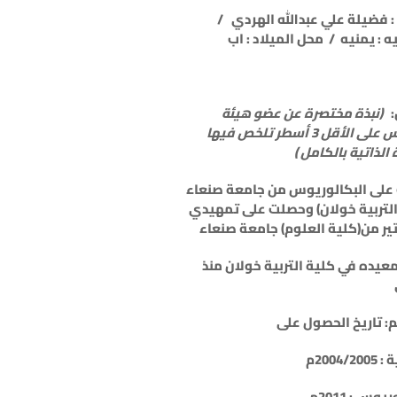
: فضيلة علي عبدالله الهردي /
 : يمنيه / محل الميلاد : اب
:
(نبذة مختصرة عن عضو هيئة
التدريس على الأقل 3 أسطر تلخص فيها
الذاتية بالكامل )
لى البكالوريوس من جامعة صنعاء
التربية خولان) وحصلت على تمهيدي
ر من(كلية العلوم) جامعة صنعاء
عيده في كلية التربية خولان منذ
م: تاريخ الحصول على
2004/2م
يوس : 2011م