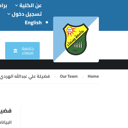
عن الكلية
برام
تسجيل دخول
English
OUR TEAM
جامعة
صنعاء
Home
Our Team
فضيلة علي عبدالله الهردي
فضيلة
البيان