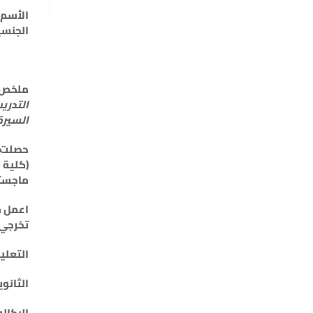
الأسم 
الجنسيه
ملخص
السيرة 
حصلت ع
(كلية 
ماجستي
اعمل م
تخرجي
التعلي
الثانوية : 005
البكالور