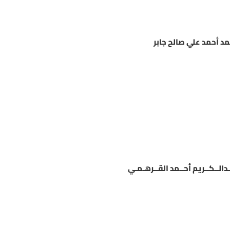
د أحمد علي صالح جابر
بـدالــكــريم أحــمد القــرهـمـي