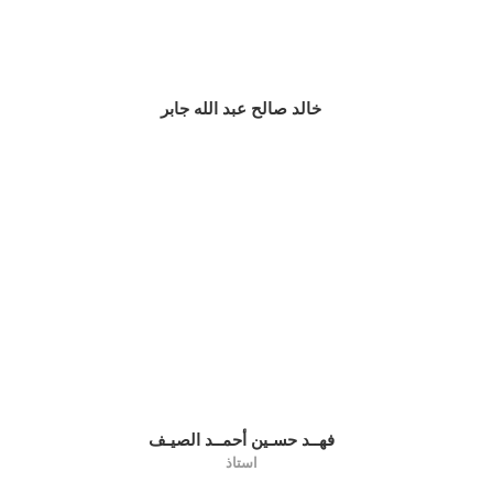
خالد صالح عبد الله جابر
فهــد حسـين أحمــد الصيـف
استاذ