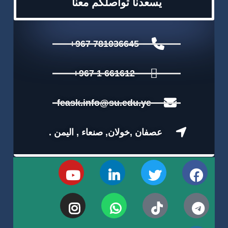
يسعدنا تواصلكم معنا
781036645 967+
661612 1 967+
feask.info@su.edu.ye
عصفان ,خولان, صنعاء , اليمن .