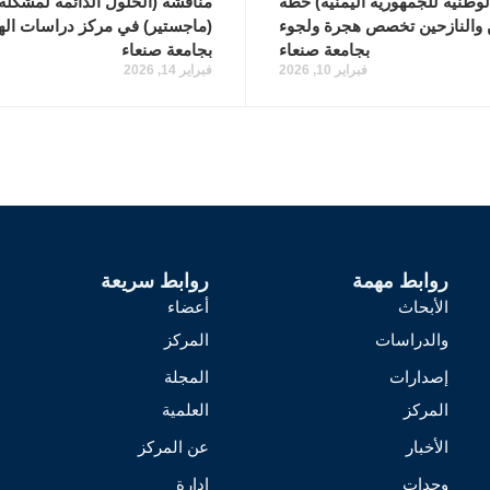
الوطنيه للجمهورية اليمنية) خطة
مناقشة (الحلول الدائمه لمشكلة 
ن والنازحين تخصص هجرة ولجوء
(ماجستير) في مركز دراسات اله
بجامعة صنعاء
بجامعة صنعاء
فبراير 10, 2026
فبراير 14, 2026
روابط مهمة
روابط سريعة
الأبحاث
أعضاء
والدراسات
المركز
إصدارات
المجلة
المركز
العلمية
الأخبار
عن المركز
وحدات
إدارة