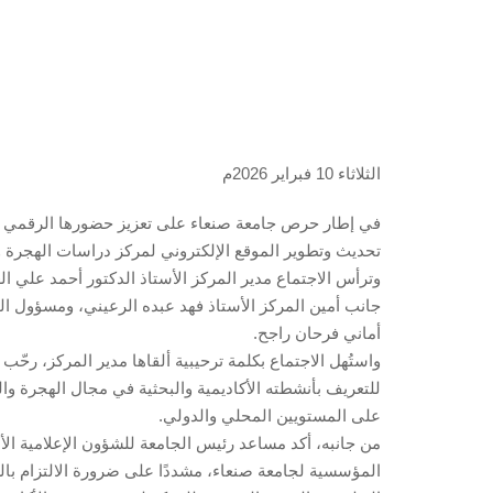
الثلاثاء 10 فبراير 2026م
في إطار حرص جامعة صنعاء على تعزيز حضورها الرقمي وتطو
تحديث وتطوير الموقع الإلكتروني لمركز دراسات الهجرة وال
وترأس الاجتماع مدير المركز الأستاذ الدكتور أحمد علي ال
جانب أمين المركز الأستاذ فهد عبده الرعيني، ومسؤول الم
أماني فرحان راجح.
واستُهل الاجتماع بكلمة ترحيبية ألقاها مدير المركز، رح
للتعريف بأنشطته الأكاديمية والبحثية في مجال الهجرة وال
على المستويين المحلي والدولي.
من جانبه، أكد مساعد رئيس الجامعة للشؤون الإعلامية الأ
المؤسسية لجامعة صنعاء، مشددًا على ضرورة الالتزام بال