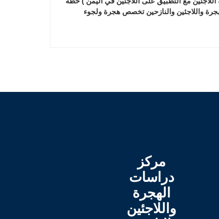
اللاجئين مع التطبيق على اللاجئين في اليمن ) خطة
جرة واللاجئين والنازحين تخصص هجرة ولجوء
مركز
دراسات
الهجرة
واللاجئين