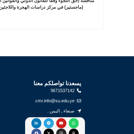
مناقشة (حق اللجوء وفقاً للقانون الدولي والقوانين 
(ماجستير) في مركز دراسات الهجرة واللاجئي
يسعدنا تواصلكم معنا
9671537142
cmr.info@su.edu.ye
صنعاء , اليمن .