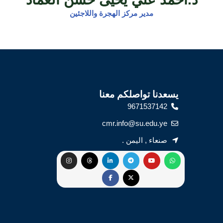
مدير مركز الهجرة واللاجئين
يسعدنا تواصلكم معنا
9671537142
cmr.info@su.edu.ye
صنعاء , اليمن .