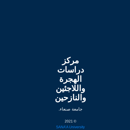
مركز
دراسات
الهجرة
واللاجئين
والنازحين
جامعة صنعاء.
© 2021
SANA’A University