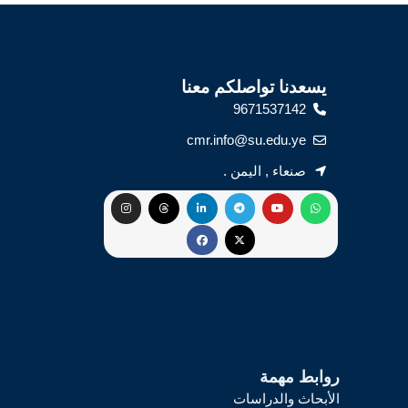
يسعدنا تواصلكم معنا
9671537142
cmr.info@su.edu.ye
صنعاء , اليمن .
روابط مهمة
الأبحاث والدراسات