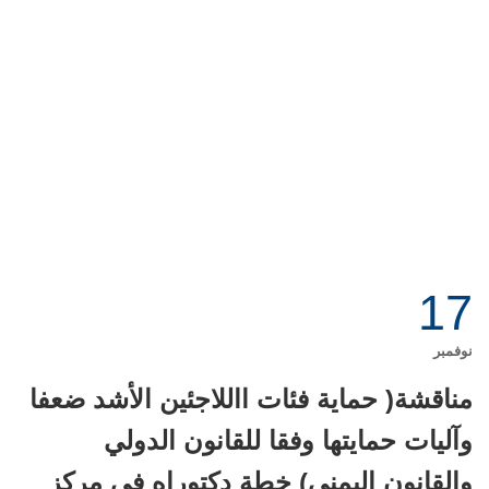
17
نوفمبر
مناقشة( حماية فئات االلاجئين الأشد ضعفا
وآليات حمايتها وفقا للقانون الدولي
والقانون اليمني) خطة دكتوراه في مركز