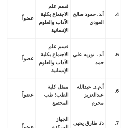
قسم علم
4.
أ.د. حمود صالح
الاجتماع بكلية
عضواً
العودي
الآداب والعلوم
الإنسانية
قسم علم
5.
أ.د. نوريه علي
الاجتماع بكلية
عضواً
حمد
الآداب والعلوم
الإنسانية
أ.م.د. عبدالله
ممثل كلية
6.
عبدالعزيز
الطب؛ طب
عضواً
محرم
المجتمع
الجهاز
7.
د/. طارق يحيى
المركزي
عضواً