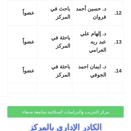
د. حسين أحمد
باحث في
12.
عضواً
فروان
المركز
د. إلهام علي
باحثة في
13.
عبد ربه
عضواً
المركز
العرامي
د. ايمان احمد
باحثة في
14.
عضواً
الجوفي
المركز
مركز التدريب والدراسات السكانية بجامعة صنعاء
الكادر الإداري بالمركز