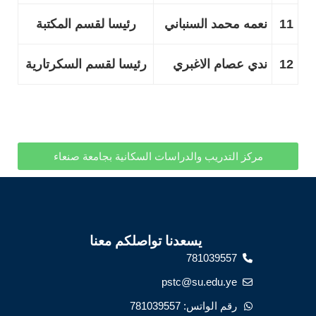
11
نعمه محمد السنباني
رئيسا لقسم المكتبة
12
ندي عصام الاغبري
رئيسا لقسم السكرتارية
مركز التدريب والدراسات السكانية بجامعة صنعاء
يسعدنا تواصلكم معنا
781039557
pstc@su.edu.ye
رقم الواتس: 781039557