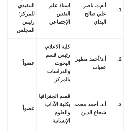
أ.م.د. ناصر
استاذ علم
التنفيذي
1.
علي صالح
النفس
للمركز؛
البداي
الإجتماعي
رئيس
المجلس
كلية الاعلام،
رئيس قسم
2.
أ.د/أحمد مطهر
البحوث
عضواً
عقبات
والدراسات
بالمركز
قسم الجغرافيا
3.
أ.د. أحمد محمد
بكلية الآداب
عضواً
شجاع الدين
والعلوم
الإنسانية