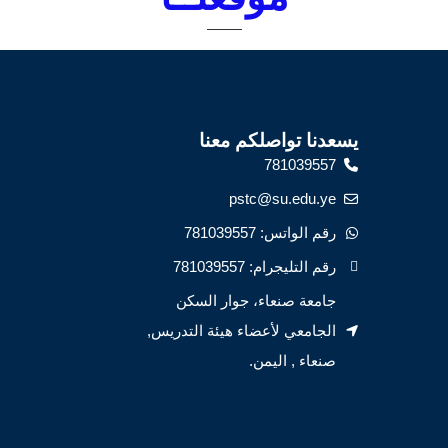
يسعدنا تواصلكم معنا
781039557
pstc@su.edu.ye
رقم الواتس: 781039557
رقم التليجرام: 781039557
جامعة صنعاء، جوار السكن
الجامعي لأعضاء هيئة التدريس,
صنعاء , اليمن.