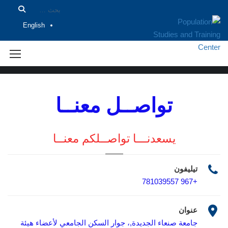
English
تواصل معنا
تواصــل معنــا
يسعدنـــا تواصــلكم معنــا
تيليفون
+967 781039557
عنوان
جامعة صنعاء الجديدة,، جوار السكن الجامعي لأعضاء هيئة