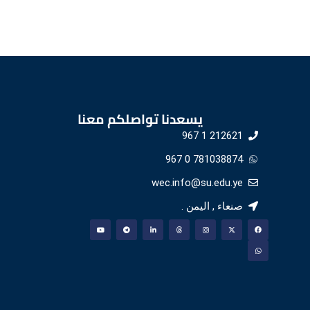
يسعدنا تواصلكم معنا
212621 1 967
781038874 0 967
wec.info@su.edu.ye
صنعاء , اليمن .