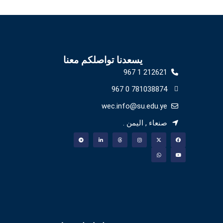
يسعدنا تواصلكم معنا
212621 1 967
781038874 0 967
wec.info@su.edu.ye
صنعاء , اليمن .