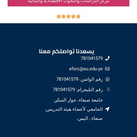
مركز الدراسات والبحوث الاقتصادية والمالية
يسعدنا تواصلكم معنا
781041579
efsrc@su.edu.ye
رقم الواتس: 781041579
رقم التليجرام: 781041579
جامعة صنعاء، جوار السكن
الجامعي لأعضاء هيئة التدريس,
صنعاء , اليمن.