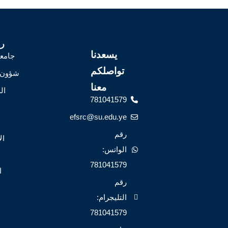
ر
يسعدنا
جامعة
تواصلكم
شؤون 
معنا
ال
781041579
efsrc@su.edu.ye
رقم
ال
الواتس:
781041579
ا
رقم
التليجرام:
781041579