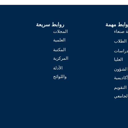
وابط مهمة
روابط سريعة
 صنعاء
المجلات
العلمية
الطلاب
المكتبة
دراسات
المركزية
العليا
الأدلة
ا
لشؤون
واللوائح
أكاديمية
التقويم
لجامعي