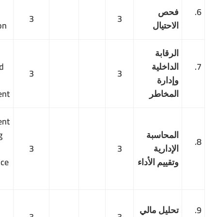
حص
Fraud
3
3
احتيال
Examination
رقابة
Internal
داخلية
Control and
3
3
دارة
Risk
مخاطر
Management
Management
محاسبة
Accounting
إدارية
3
3
and
قييم الأداء
Performance
Evaluation
Advanced
ليل مالي
Financial
3
3