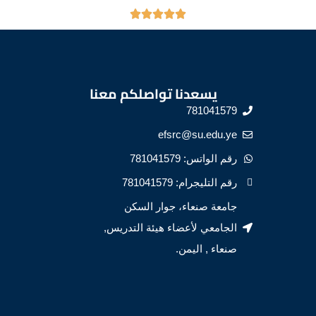
يسعدنا تواصلكم معنا
781041579
efsrc@su.edu.ye
رقم الواتس: 781041579
رقم التليجرام: 781041579
جامعة صنعاء، جوار السكن
الجامعي لأعضاء هيئة التدريس,
صنعاء , اليمن.