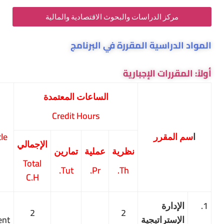
مركز الدراسات والبحوث الاقتصادية والمالية
لدراسية المقررة في البرنامج
مقررات الإجبارية
الساعات المعتمدة
Credit Hours
المقرر
Course Title
الإجمالي
نظرية
عملية
تمارين
Total
Tut.
Pr.
Th.
C.H
إدارة
Strategic
2
2
إستراتيجية
Management