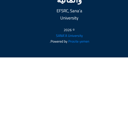
EFSRC, Sana’a
University
© 2026
SANA’A University
.
Powered by
Prosite yemen