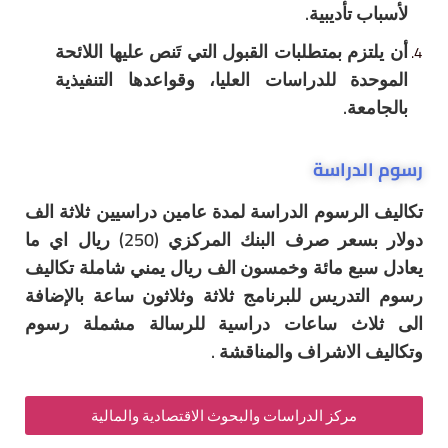
تأديبية
.
م بمتطلبات القبول التي تَنص عليها اللائحة
ة للدراسات العليا، وقواعدها التنفيذية
ة
.
دراسة
لرسوم الدراسة لمدة عامين دراسيين ثلاثة الف
دولار بسعر صرف البنك المركزي (250) ريال اي ما
ع مائة وخمسون الف ريال يمني شاملة تكاليف
دريس للبرنامج ثلاثة وثلاثون ساعة بالإضافة
ث ساعات دراسية للرسالة مشملة رسوم
لاشراف والمناقشة .
مركز الدراسات والبحوث الاقتصادية والمالية