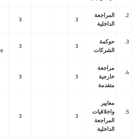
مراجعة
Internal
3
3
داخلية
Auditing
وكمة
Corporate
3
3
لشركات
Governance
راجعة
Advanced
رجية
3
3
External
قدمة
Auditing
ايير
Internal
خلاقيات
Auditing
3
3
مراجعة
Standards
داخلية
and Ethics