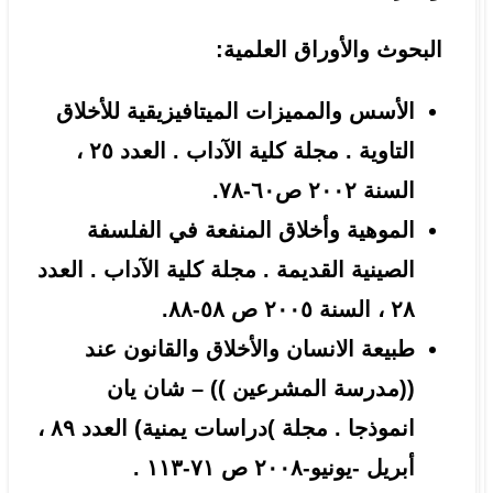
البحوث والأوراق العلمية:
الأسس والمميزات الميتافيزيقية للأخلاق
التاوية . مجلة كلية الآداب . العدد ٢٥ ،
السنة ٢٠٠٢ ص٦٠-٧٨.
الموهية وأخلاق المنفعة في الفلسفة
الصينية القديمة . مجلة كلية الآداب . العدد
٢٨ ، السنة ٢٠٠٥ ص ٥٨-٨٨.
طبيعة الانسان والأخلاق والقانون عند
((مدرسة المشرعين )) – شان يان
انموذجا . مجلة )دراسات يمنية) العدد ٨٩ ،
أبريل -يونيو-٢٠٠٨ ص ٧١-١١٣ .