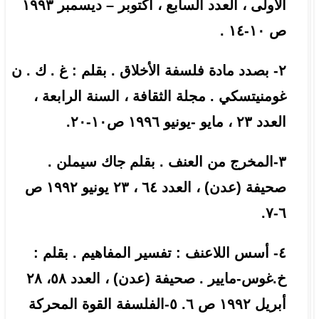
الأولى ، العدد السابع ، أكتوبر – ديسمبر ١٩٩٣
ص ١٠-١٤ .
٢- بصدد مادة فلسفة الأخلاق . بقلم : غ . ك . ن
غومنيتسكي . مجلة الثقافة ، السنة الرابعة ،
العدد ٢٣ ، مايو -يونيو ١٩٩٦ ص١٠-٢٠.
٣-المخرج من العنف . بقلم جاك سيملن .
صحيفة (عدن) ، العدد ٦٤ ، ٢٣ يونيو ١٩٩٢ ص
٦-٧.
٤- أسس اللاعنف : تفسير المفاهيم . بقلم :
خ.غوس-مايير . صحيفة (عدن) ، العدد ٥٨، ٢٨
أبريل ١٩٩٢ ص ٦. ٥-الفلسفة القوة المحركة