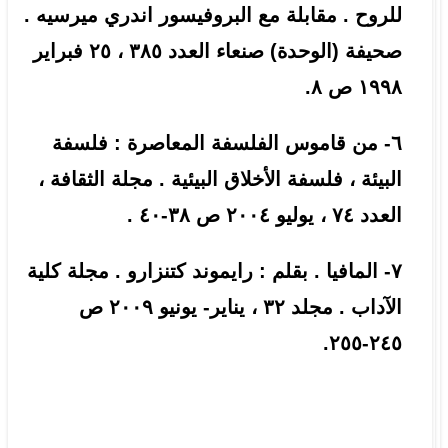
للروح . مقابلة مع البروفيسور اندري ميرسيه .
صحيفة (الوحدة) صنعاء العدد ٣٨٥ ، ٢٥ فبراير
١٩٩٨ ص ٨.
٦- من قاموس الفلسفة المعاصرة : فلسفة
البيئة ، فلسفة الأخلاق البيئية . مجلة الثقافة ،
العدد ٧٤ ، يوليو ٢٠٠٤ ص ٣٨-٤٠ .
٧- المافيا . بقلم : رايموند كتنزارو . مجلة كلية
الآداب . مجلد ٣٢ ، يناير- يونيو ٢٠٠٩ ص
٢٤٥-٢٥٥.