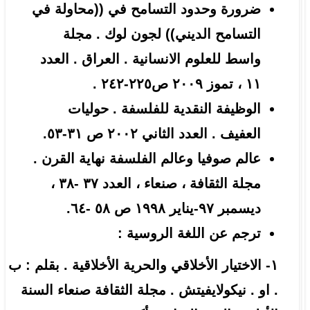
ضرورة وحدود التسامح في ((محاولة في
التسامح الديني)) لجون لوك . مجلة
واسط للعلوم الانسانية . العراق . العدد
١١ ، تموز ٢٠٠٩ ص٢٢٥-٢٤٢ .
الوظيفة النقدية للفلسفة . حوليات
العفيف . العدد الثاني ٢٠٠٢ ص ٣١-٥٣.
عالم صوفيا وعالم الفلسفة نهاية القرن .
مجلة الثقافة ، صنعاء ، العدد ٣٧ -٣٨ ،
ديسمبر ٩٧-يناير ١٩٩٨ ص ٥٨ -٦٤.
ترجم عن اللغة الروسية :
١- الاختيار الأخلاقي والحرية الأخلاقية . بقلم : ب
. او . نيكولايفيتش . مجلة الثقافة صنعاء السنة