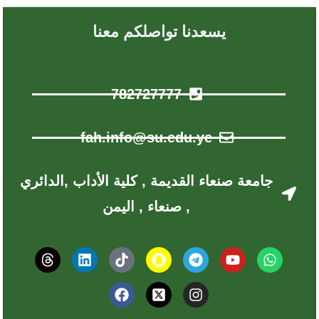
fah.info@su.edu.ye
جامعة صنعاء القديمة , كلية الأداب ,الدائري
, صنعاء , اليمن
روابط مهمه
الفعاليات
خدمات الطالب