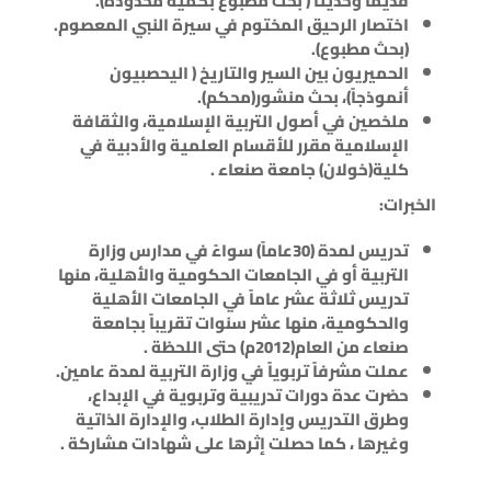
قديماً وحديثاً ( بحث مطبوع بكمية محدودة).
اختصار الرحيق المختوم في سيرة النبي المعصوم.
(بحث مطبوع).
الحميريون بين السير والتاريخ ( اليحصبيون
أنموذجاً)، بحث منشور(محكم).
ملخصين في أصول التربية الإسلامية، والثقافة
الإسلامية مقرر للأقسام العلمية والأدبية في
كلية(خولان) جامعة صنعاء .
الخبرات:
تدريس لمدة (30عاماً) سواءً في مدارس وزارة
التربية أو في الجامعات الحكومية والأهلية، منها
تدريس ثلاثة عشر عاماً في الجامعات الأهلية
والحكومية، منها عشر سنوات تقريباً بجامعة
صنعاء من العام(2012م) حتى اللحظة .
عملت مشرفاً تربوياً في وزارة التربية لمدة عامين.
حضرت عدة دورات تدريبية وتربوية في الإبداع،
وطرق التدريس وإدارة الطلاب، والإدارة الذاتية
وغيرها ، كما حصلت إثرها على شهادات مشاركة .