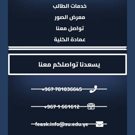
خدمات الطالب
معرض الصور
تواصل معنا
عمادة الكلية
يسعدنا تواصلكم معنا
781036645 967+
661612 1 967+
feask.info@su.edu.ye