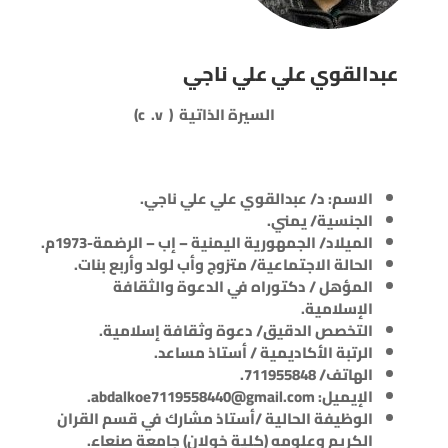
عبدالقوي علي علي ناجي
السيرة الذاتية (
c .v
)
الاسم: د/ عبدالقوي علي علي ناجي.
الجنسية/ يمني.
الميلاد/ الجمهورية اليمنية – إب – الرضمة-1973م.
الحالة الاجتماعية/ متزوج وأب لولد وأربع بنات.
المؤهل / دكتوراه في الدعوة والثقافة
الإسلامية.
التخصص الدقيق/ دعوة وثقافة إسلامية.
الرتبة الأكاديمية / أستاذ مساعد.
الهاتف/ 711955848.
الإيميل:
abdalkoe7119558440@gmail.com.
الوظيفة الحالية /أستاذ مشارك في قسم القران
الكريم وعلومه (كلية خولان) جامعة صنعاء.