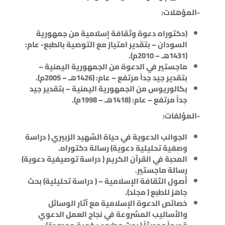
-المؤهلات:
(دكتوراه دعوة وثقافة إسلامية من جمهورية
السودان – بتقدير امتياز مع التوصية بالطبع- عام:
(1431هـ – 2010م).
ماجستير في الدعوة من الجمهورية اليمنية –
بتقدير جيد جداً مرتفع – عام: (1426هـ – 2005م).
بكالوريوس من الجمهورية اليمنية – بتقدير جيد
جداً مرتفع – عام: (1418هـ – 1998م).
-المؤلفات:
الجوانب الدعوية في حياة الشهيد الزبيري ( دراسة
وصفية تحليلية دعوية) رسالة دكتوراه.
المحبة في القرآن الكريم ( دراسة توصيفية دعوية)
رسالة ماجستير.
أصول الثقافة الإسلامية – ( دراسة تحليلية) بحث
جاهز للطبع ( مجلد).
خصائص الدعوة الإسلامية مع آثار الوسائل
والأساليب المشروعة في نجاح العمل الدعوي