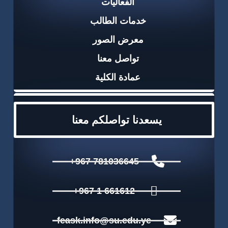
الفعاليات
خدمات الطالب
معرض الصور
تواصل معنا
عمادة الكلية
يسعدنا تواصلكم معنا
781036645 967+
661612 1 967+
feask.info@su.edu.ye