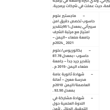
براني. ولدي خبرة واسعة في برمجة
ظمة، حيث عملت في شركات برمجية.
– ماجستير علوم
حاسوب تخصص دقيق امن
سيبرأني بمعدل % 95بتقدير
امتياز مع مرتبة الشرف
جامعة صنعاء –اليمن –
2021 _2024م
–
بكالوريوس/علوم
حاسوب –بمعدل 87.78
بتقدير جيد جداً – جامعة
صنعاء اليمن -2015 م .
–
شهادة ثانوية عامة
مدرسة معين – أمانة
العاصمة/اليمن 2010م
بمعدل 92.50 .
–
شهادة مشاركة في
الندوة العلمية حول
التحقيق الجنائي لأمن