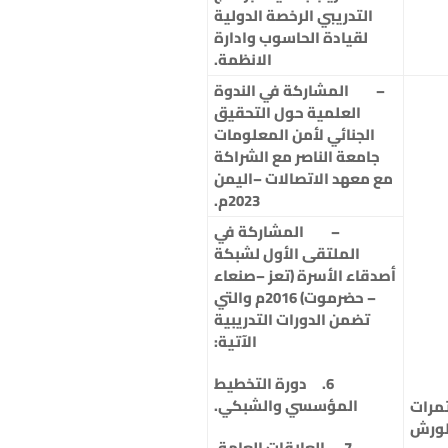
التدريبي الرخصة الدولية
لقيادة الحاسوب وادارة
الانظمة.
–
المشاركة في الندوة
العلمية حول التحقيق
الجنائي لأمن المعلومات
جامعة الناصر مع الشراكة
مع معهد الاتصالات –اليمن
2023م.
–
المشاركة في
الملتقى الأول لشبكة
أصدقاء الأسرة (تعز –صنعاء
– حضرموت) 2016م والتي
تضمن الدورات التدريبية
الآتية:
6. دورة التخطيط
المؤسسي والشبكي.
مرات
لورش
7. العلاقات العامة.