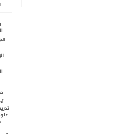
ا
و
ال
الج
ال
ال
م
أم
تدريس
علوم
ح