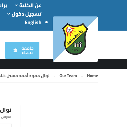
عن الكلية
برام
تسجيل دخول
English
OUR TEAM
جامعة
صنعاء
Home
Our Team
نوال حمود أحمد حسين ها
نوال
مدرس