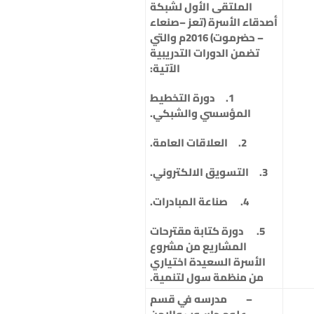
الملتقى الأول لشبكة
أصدقاء الأسرة (تعز –صنعاء
– حضرموت) 2016م والتي
تضمن الدورات التدريبية
الآتية:
1. دورة التخطيط
المؤسسي والشبكي.
2. العلاقات العامة.
3. التسويق الالكتروني.
4. صناعة المبادرات.
5. دورة كتابة مقترحات
المشاريع من مشروع
الأسرة السعيدة اختياري
من منظمة سول لتنمية.
–
مدرسه في قسم