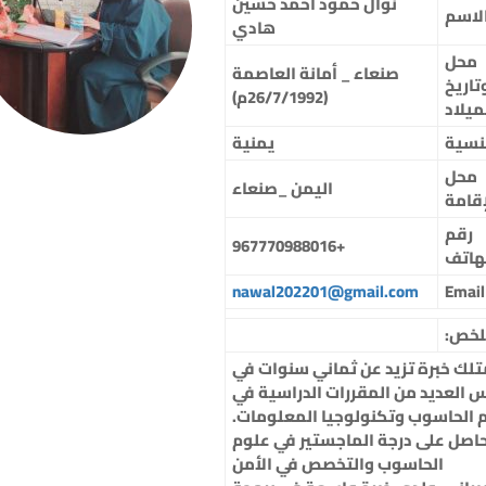
نوال حمود أحمد حسين
لاسم
هادي
محل
صنعاء _ أمانة العاصمة
تاريخ
(26/7/1992م)
ميلاد
نسية
يمنية
محل
اليمن _صنعاء
إقامة
رقم
0988016
+96777
هاتف
nawal202201@gmail.com
Email
لخص
:
تلك خبرة تزيد عن ثماني سنوات في
 العديد من المقررات الدراسية في
 الحاسوب وتكنولوجيا المعلومات.
اصل على درجة الماجستير في علوم
الحاسوب والتخصص في الأمن