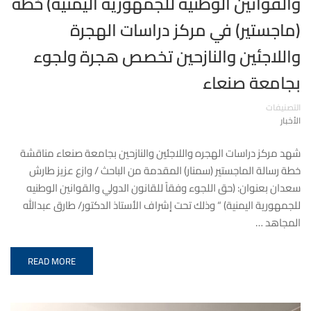
والقوانين الوطنيه للجمهورية اليمنية) خطة
(ماجستير) في مركز دراسات الهجرة
واللاجئين والنازحين تخصص هجرة ولجوء
بجامعة صنعاء
التصنيفات
الأخبار
شهد مركز دراسات الهجره واللاجئين والنازحين بجامعة صنعاء مناقشة
خطة رسالة الماجستير (سمنار) المقدمة من الباحث / وازع عزيز طارش
سعدان بعنوان: (حق اللجوء وفقاً للقانون الدولي والقوانين الوطنيه
للجمهورية اليمنية) “ وذلك تحت إشراف الأستاذ الدكتور/ طارق عبدالله
المجاهد …
READ MORE