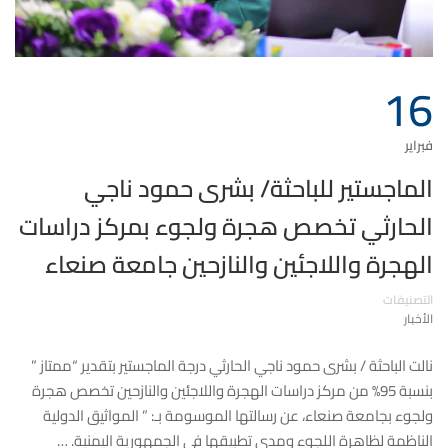
16
فبراير
الماجستير للباحثة/ بشرى حمود ناجي
الحارثي تخصص هجرة ولجوء بمركز دراسات
الهجرة واللاجئين والنازحين جامعة صنعاء
التصنيفات
الأخبار
نالت الباحثة / بشرى حمود ناجي الحارثي درجة الماجستير بتقدير “ممتاز ”
بنسبة 95% من مركز دراسات الهجرة واللاجئين والنازحين تخصص هجرة
ولجوء بجامعة صنعاء، عن رسالتها الموسومة بـ: ” المواثيق الدولية
الناظمة لظاهرة اللجوء ومدى تطبيقها في الجمهورية اليمنية. …