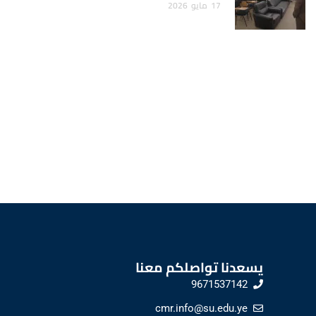
17
مايو
2026
يسعدنا تواصلكم معنا
9671537142
cmr.info@su.edu.ye