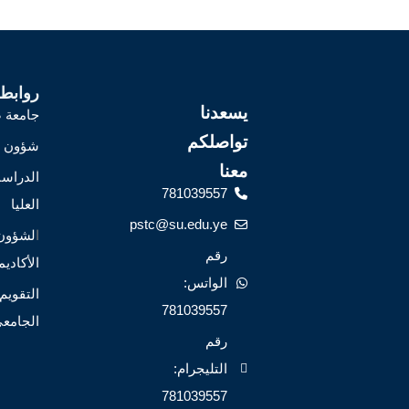
روابط
يسعدنا
جامعة ص
تواصلكم
شؤون ا
معنا
الدراس
781039557
العليا
pstc@su.edu.ye
ا
لشؤون
رقم
الأكاديم
الواتس:
التقويم
781039557
الجامع
رقم
التليجرام:
781039557