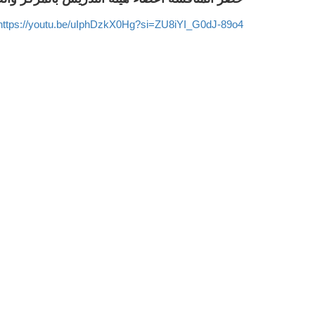
https://youtu.be/uIphDzkX0Hg?si=ZU8iYI_G0dJ-89o4