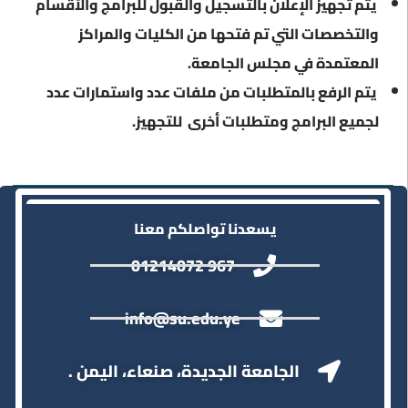
يتم تجهيز الإعلان بالتسجيل والقبول للبرامج والأقسام
والتخصصات التي تم فتحها من الكليات والمراكز
المعتمدة في مجلس الجامعة.
يتم الرفع بالمتطلبات من ملفات عدد واستمارات عدد
لجميع البرامج ومتطلبات أخرى للتجهيز.
يسعدنا تواصلكم معنا
967 01214072
info@su.edu.ye
الجامعة الجديدة، صنعاء، اليمن .