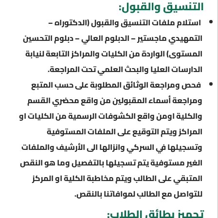
التنسيق والقبول:
استلام ملفات التنسيق والقبول (الدكتوراه –
التمهيدي ماجستير – الدبلوم العالي – دبلوم التحسين
المستوى) الواردة من الكليات والمراكز التابعة لنيابة
الدارسات العليا والبحث العلمي تحت المراجعة.
فحص ومراجعة الوثائق المطلوبة على حسب المتبع
ومراجعة أسماء المقبولين من واقع محضري القسم
والكلية اومن واقع الكشوفات الرسمية من الكليات او
المراكز ويتم التوقيع على الملفات المستوفية
وتسجيلها في السركي وانزالها الى الأرشيف والملفات
الغير مستوفية يتم تسجيلها بالتفصيل وما هو النقص
المتبقي على الطالب ويتم مخاطبة الكلية او المركز
للتواصل مع الطالب لموافاتنا بالنقص.
تجهيز بطائق الطلاب: