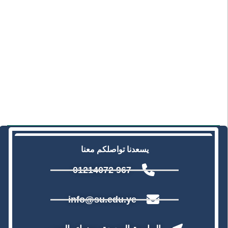
يسعدنا تواصلكم معنا
967 01214072
info@su.edu.ye