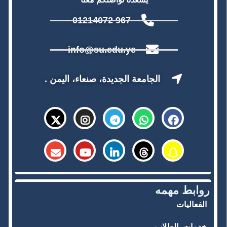
967 01214072
info@su.edu.ye
الجامعة الجديدة، صنعاء، اليمن .
روابط مهمه
الفعاليات
خدمات
الطلاب