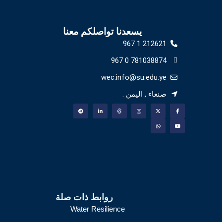
يسعدنا تواصلكم معنا
212621 1 967
781038874 0 967
wec.info@su.edu.ye
صنعاء , اليمن .
روابط ذات صلة
Water Resilience