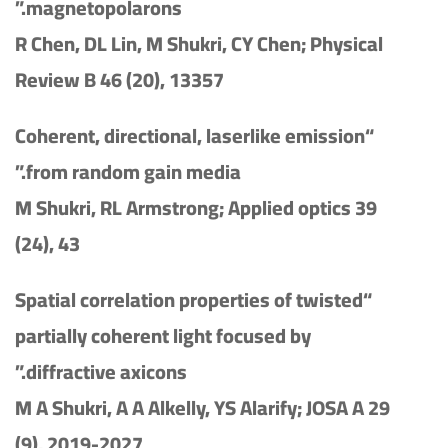
magnetopolarons.”
R Chen, DL Lin, M Shukri, CY Chen; Physical
Review B 46 (20), 13357
“Coherent, directional, laserlike emission
from random gain media.”
M Shukri, RL Armstrong; Applied optics 39
(24), 43
“Spatial correlation properties of twisted
partially coherent light focused by
diffractive axicons.”
M A Shukri, A A Alkelly, YS Alarify; JOSA A 29
(9), 2019-2027