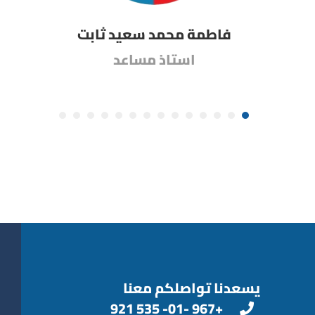
فاطمة محمد سعيد ثابت
استاذ مساعد
يسعدنا تواصلكم معنا
+967 -01- 535 921