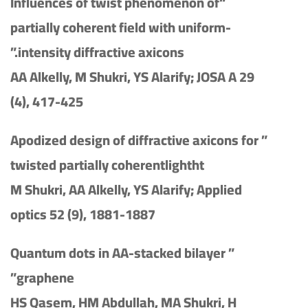
“Influences of twist phenomenon of
partially coherent field with uniform-
intensity diffractive axicons.”
AA Alkelly, M Shukri, YS Alarify; JOSA A 29
(4), 417-425
” Apodized design of diffractive axicons for
twisted partially coherentlightht
M Shukri, AA Alkelly, YS Alarify; Applied
optics 52 (9), 1881-1887
” Quantum dots in AA-stacked bilayer
graphene”
HS Qasem, HM Abdullah, MA Shukri, H