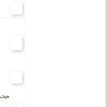
مركــز