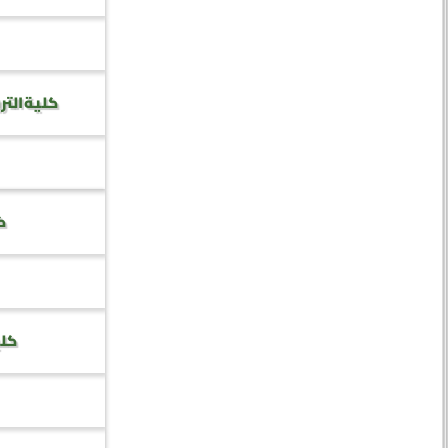
كلية التر
كل
كلي