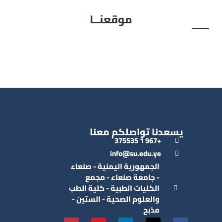
موقعنــا
يسعدنا تواصلكم معنا
+967 1 375535
info@su.edu.ye
الجمهورية اليمنية - صنعاء
- جامعة صنعاء - مجمع
الكليات الطبية - كلية الطب
والعلوم الصحية - الستين -
مذبح