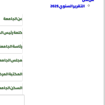
التقرير السنوي 2025
عن الجامعة
كلمة رئيس ال
رئاسة الجامعة
مجلس الجامع
المكتبة المرك
السكن الجام