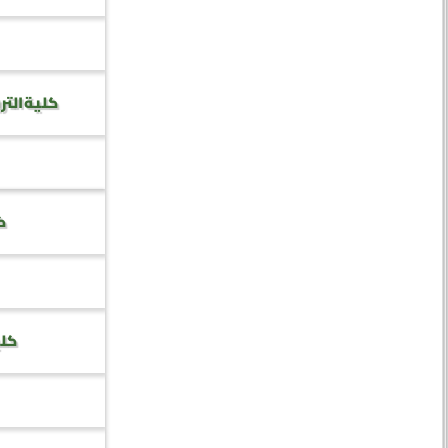
كلية التر
كل
كلي