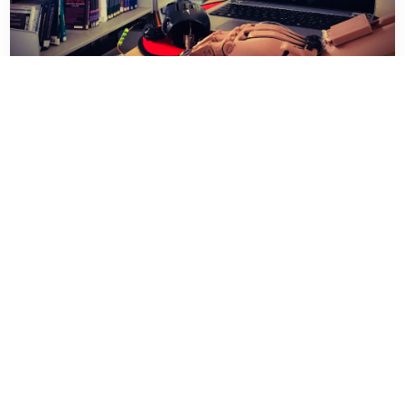
مشروع ذراع اصطناعية روبوتية
الكلية:
هندسة | ميكاترونكس
التاريخ:
شوال 1447
تصميم وتنفيذ ذراع اصطناعية روبوتية بالإضافة إلى دوائر جمع
بيانات تخطيط كهربية العضل في حدود ميزانية معقولة.
قراءة المزيد